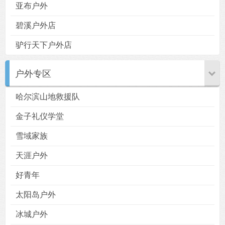
亚布户外
碧溪户外店
驴行天下户外店
用户
版块
搜索
户外专区
哈尔滨山地救援队
金子礼仪学堂
雪域家族
天涯户外
好青年
太阳岛户外
冰城户外